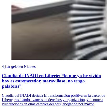
4 jaar geleden
Nieuws
Claudia de INADI en Liberté: “lo que yo he vivido
hoy es estremecedor, maravilloso, no tengo
palabras”
Claudia del INADI destaca la transformación positiva en la cárcel de
Liberté, resaltando avances en derechos y organización, y denuncia
vulneraciones en otras cárceles del país, abogando por mayor