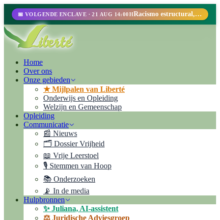
Racismo estructural, perfilamiento racial y abolicionismo carcelario.
📅 VOLGENDE ENCLAVE · 21 AUG 14:00H
Home
Over ons
Onze gebieden
★ Mijlpalen van Liberté
Onderwijs en Opleiding
Welzijn en Gemeenschap
Opleiding
Communicatie
📰 Nieuws
🗂️ Dossier Vrijheid
📖 Vrije Leerstoel
🎙️ Stemmen van Hoop
📚 Onderzoeken
📡 In de media
Hulpbronnen
✨ Juliana, AI-assistent
⚖️ Juridische Adviesgroep