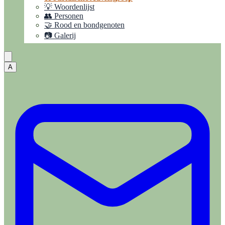
💡 Woordenlijst
👥 Personen
🤝 Rood en bondgenoten
📷 Galerij
A