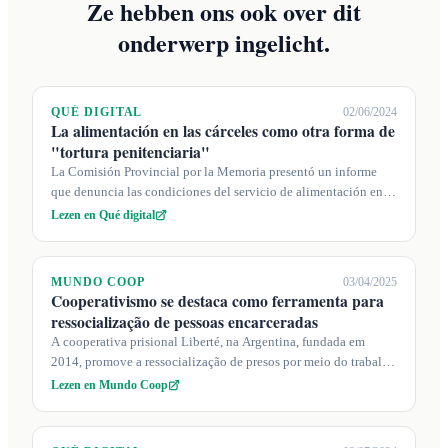
Ze hebben ons ook over dit
onderwerp ingelicht.
QUÉ DIGITAL
02/06/2024
La alimentación en las cárceles como otra forma de
"tortura penitenciaria"
La Comisión Provincial por la Memoria presentó un informe
que denuncia las condiciones del servicio de alimentación en
las cárceles de Batán...
Lezen en Qué digital
MUNDO COOP
03/04/2025
Cooperativismo se destaca como ferramenta para
ressocialização de pessoas encarceradas
A cooperativa prisional Liberté, na Argentina, fundada em
2014, promove a ressocialização de presos por meio do trabalho
autogerido em diver...
Lezen en Mundo Coop