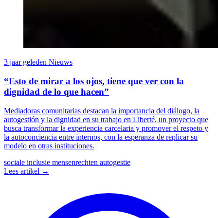
3 jaar geleden
Nieuws
“Esto de mirar a los ojos, tiene que ver con la
dignidad de lo que hacen”
Mediadoras comunitarias destacan la importancia del diálogo, la
autogestión y la dignidad en su trabajo en Liberté, un proyecto que
busca transformar la experiencia carcelaria y promover el respeto y
la autoconciencia entre internos, con la esperanza de replicar su
modelo en otras instituciones.
sociale inclusie
mensenrechten
autogestie
Lees artikel →