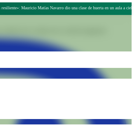
 compartieron la cancha grande de Batán
Lezen →
realiteiten door waardig werk en collectief engagement.