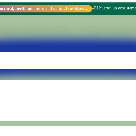
Liberté y el Pabellón 14
Racismo estructural, perfilamiento racial y abolicionismo carcelario.
Inschrijven →
ing binnen Penitentiaire Eenheid Nr. 15 van Batán. Wij transformeren 