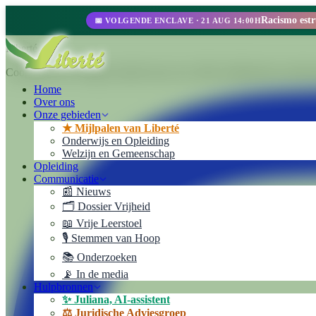
📅 VOLGENDE ENCLAVE · 21 AUG 14:00H
Liberté
Cooperativa de Trabajo Liberté Ltda. Een 100% zelfbeheerde ondernem
Home
Over ons
Onze gebieden
★ Mijlpalen van Liberté
Onderwijs en Opleiding
Welzijn en Gemeenschap
Opleiding
Communicatie
📰 Nieuws
🗂️ Dossier Vrijheid
📖 Vrije Leerstoel
🎙️ Stemmen van Hoop
📚 Onderzoeken
📡 In de media
Hulpbronnen
✨ Juliana, AI-assistent
⚖️ Juridische Adviesgroep