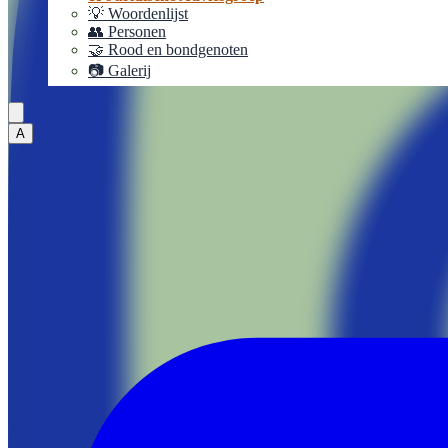
💡 Woordenlijst
👥 Personen
🤝 Rood en bondgenoten
📷 Galerij
A