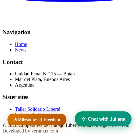
Navigation
Home
News
Contact
Unidad Penal N.° 15 — Batán
Mar del Plata, Buenos Aires
Argentina
Sister sites
Taller Solidario Liberté
Universidad Liberté
Chat with Juliana
★
Milestones of Freedom
© 2026 Cooperativa de Trabajo Liberté Ltda. All rights reserved.
Developed by
verumax.com