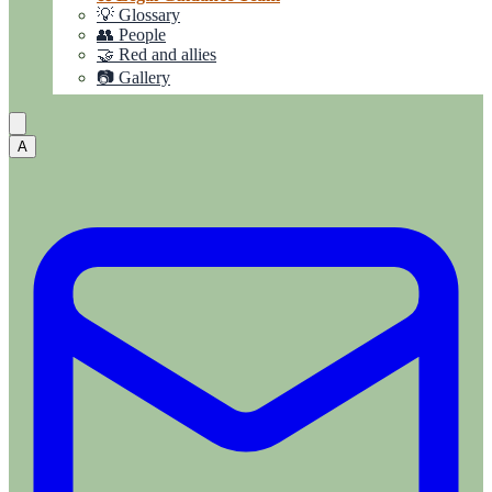
💡 Glossary
👥 People
🤝 Red and allies
📷 Gallery
A