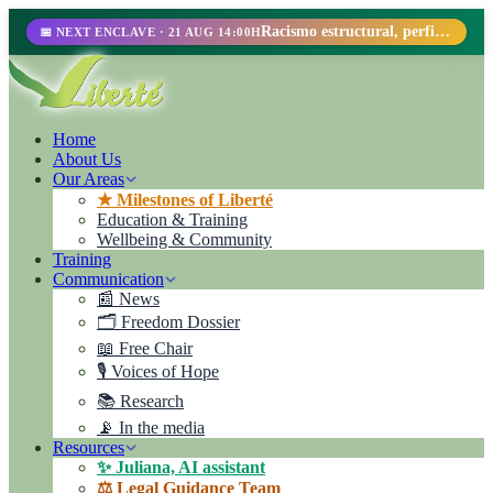
Racismo estructural, perfilamiento racial y abolicionismo carcelario.
📅 NEXT ENCLAVE · 21 AUG 14:00H
Home
About Us
Our Areas
★ Milestones of Liberté
Education & Training
Wellbeing & Community
Training
Communication
📰 News
🗂️ Freedom Dossier
📖 Free Chair
🎙️ Voices of Hope
📚 Research
📡 In the media
Resources
✨ Juliana, AI assistant
⚖️ Legal Guidance Team