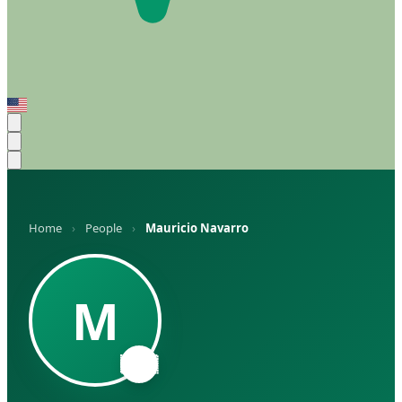
Home
›
People
›
Mauricio Navarro
M
🇦🇷