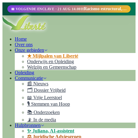
Racismo estructural, perfilamiento racial y abolicionismo carcelario.
📅 VOLGENDE ENCLAVE · 21 AUG 14:00H
Home
Over ons
Onze gebieden
★ Mijlpalen van Liberté
Onderwijs en Opleiding
Welzijn en Gemeenschap
Opleiding
Communicatie
📰 Nieuws
🗂️ Dossier Vrijheid
📖 Vrije Leerstoel
🎙️ Stemmen van Hoop
📚 Onderzoeken
📡 In de media
Hulpbronnen
✨ Juliana, AI-assistent
⚖️ Juridische Adviesgroep