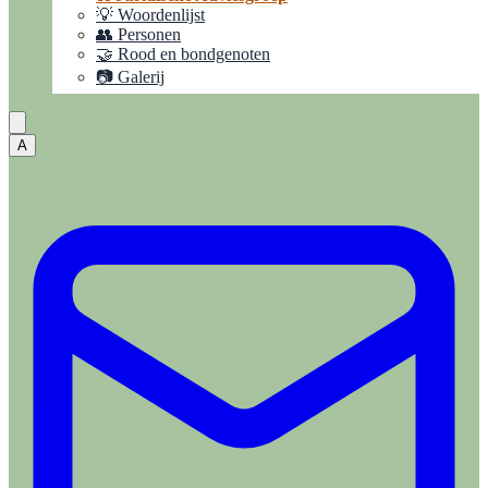
💡 Woordenlijst
👥 Personen
🤝 Rood en bondgenoten
📷 Galerij
A