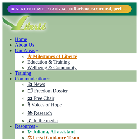
Racismo estructural, perfilamiento racial y abolicionismo carcelario.
📅 NEXT ENCLAVE · 21 AUG 14:00H
Home
About Us
Our Areas
★ Milestones of Liberté
Education & Training
Wellbeing & Community
Training
Communication
📰 News
🗂️ Freedom Dossier
📖 Free Chair
🎙️ Voices of Hope
📚 Research
📡 In the media
Resources
✨ Juliana, AI assistant
⚖️ Legal Guidance Team