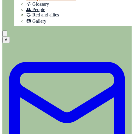
💡 Glossary
👥 People
🤝 Red and allies
📷 Gallery
A